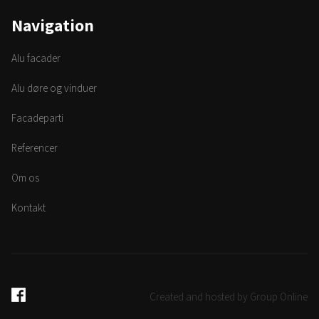
Navigation
Alu facader
Alu døre og vinduer
Facadeparti
Referencer
Om os
Kontakt
Created and hosted by Group Online