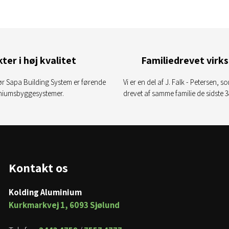
ter i høj kvalitet
Familiedrevet vir
r Sapa Building System er førende
Vi er en del af J. Falk - Petersen, 
iniumsbyggesystemer.
drevet af samme familie de sidste 3
Kontakt os
​Kolding Aluminium
Kurkmarkvej 1, 6093 Sjølund