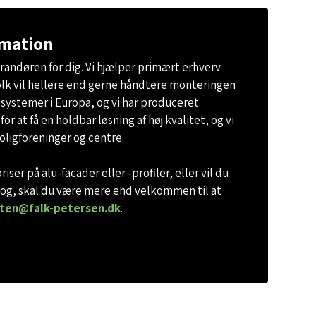
rmation
verandøren for dig. Vi hjælper primært erhverv
lk vil hellere end gerne håndtere monteringen
e systemer i Europa, og vi har produceret
r at få en holdbar løsning af høj kvalitet, og vi
 boligforeninger og centre.
r på alu-facader eller -profiler, eller vil du
alog, skal du være mere end velkommen til at
sten@falk-petersen.dk
​. ​ ​