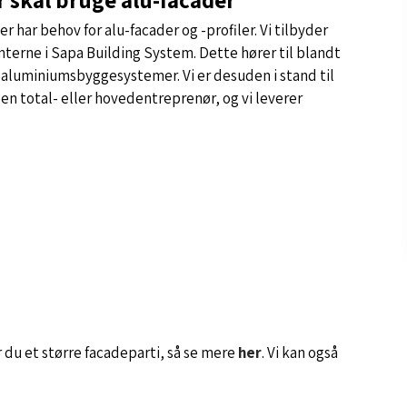
der har behov for alu-facader og -profiler. Vi tilbyder
terne i Sapa Building System. Dette hører til blandt
 aluminiumsbyggesystemer. Vi er desuden i stand til
den total- eller hovedentreprenør, og vi leverer
r du et større facadeparti, så se mere
her
. Vi kan også