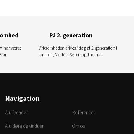
ksomhed
På 2. generation
som har været
Virksomheden drives i dag af 2. generation i
8 år.
familien; Morten, Søren og Thomas.
Navigation
Alu facader
Referencer
Alu døre og vinduer
Om os