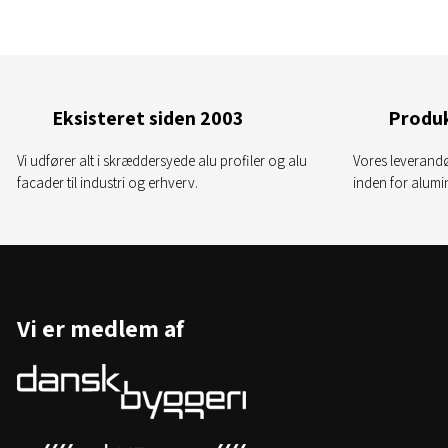
Eksisteret siden 2003
Produk
Vi udfører alt i skræddersyede alu profiler og alu
Vores leverandø
facader til industri og erhverv.
inden for alum
Vi er medlem af