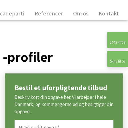
cadeparti
Referencer
Om os
Kontakt
2443 4758
-profiler​
Skriv til os
Bestil et uforpligtende tilbud
Beskriv kort din opgave her. Vi arbejder i hele
Danmark, og kommer gerne ud og besigtiger din
opgave.