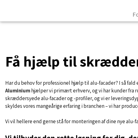
F
Få hjælp til skrædder
Har du behov for professionel hjælp til alu-facader? I så fal
Aluminium
hjælper vi primært erhverv, og vi har kunder fra r
skræddersyede alu-facader og -profiler, og vi er leveringsdy
skyldes vores mangeårige erfaring i branchen – vi har prod
Vi vil hellere end gerne stå for monteringen af dine nye alu-f
Vi tilbyder den rette løsning for dig, d