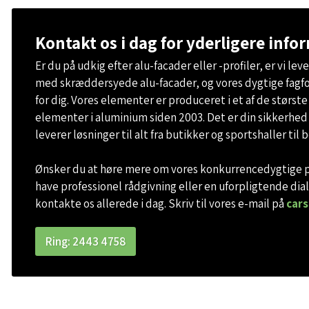
Kontakt os i dag for yderligere info
Er du på udkig efter alu-facader eller -profiler, er vi le
med skræddersyede alu-facader, og vores dygtige fagfo
for dig. Vores elementer er produceret i et af de størst
elementer i aluminium siden 2003. Det er din sikkerhed fo
leverer løsninger til alt fra butikker og sportshaller til
Ønsker du at høre mere om vores konkurrencedygtige prise
have professionel rådgivning eller en uforpligtende di
kontakte os allerede i dag. Skriv til vores e-mail på
car
Ring: 2443 4758