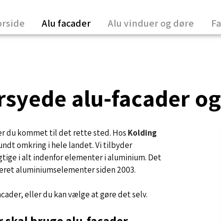
orside
Alu facader
Alu vinduer og døre
Fa
syede alu-facader og 
d er du kommet til det rette sted. Hos
Kolding
undt omkring i hele landet. Vi tilbyder
gtige i alt indenfor elementer i aluminium. Det
uceret aluminiumselementer siden 2003.
acader, eller du kan vælge at gøre det selv.
er skal bruge alu-facader